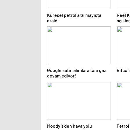
Küresel petrol arzı mayısta
Reel 
azaldı
açıkla
Google satın alımlara tam gaz
Bitcoi
devam ediyor!
Moody’s’den hava yolu
Petrol