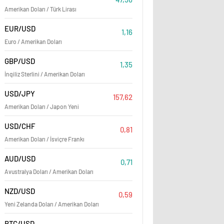
Amerikan Doları / Türk Lirası
EUR/USD
1,16
Euro / Amerikan Doları
GBP/USD
1,35
İngiliz Sterlini / Amerikan Doları
USD/JPY
157,62
Amerikan Doları / Japon Yeni
USD/CHF
0,81
Amerikan Doları / İsviçre Frankı
AUD/USD
0,71
Avustralya Doları / Amerikan Doları
NZD/USD
0,59
Yeni Zelanda Doları / Amerikan Doları
BTC/USD