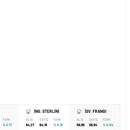
İNG. STERLİNİ
İSV. FRANGI
FARK
ALIŞ
SATIŞ
FARK
ALIŞ
SATIŞ
FARK
% 0.17
64,27
64,18
% 0.19
58,99
58,94
% 0.04