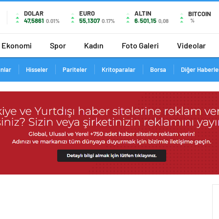
DOLAR
EURO
ALTIN
BITCOIN
47,5861
55,1307
6.501,15
%
0.01%
0.17%
0,08
Ekonomi
Spor
Kadın
Foto Galeri
Videolar
ınlar
Hisseler
Pariteler
Kritoparalar
Borsa
Diğer Haberle