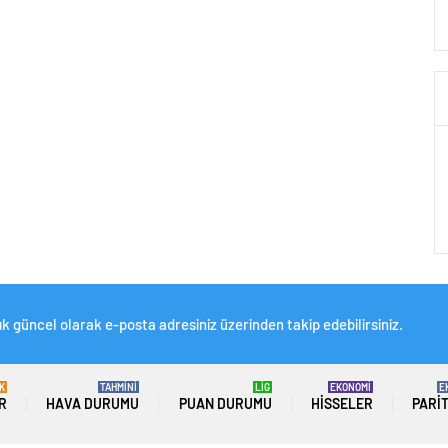
ık güncel olarak e-posta adresiniz üzerinden takip edebilirsiniz.
K
TAHMİNİ
LİG
EKONOMİ
E
R
HAVA DURUMU
PUAN DURUMU
HISSELER
PARI