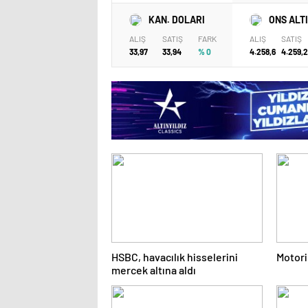
KAN. DOLARI
ONS ALT
ALIŞ
SATIŞ
FARK
ALIŞ
SATIŞ
33,97
33,94
% 0
4.258,6
4.259,2
HSBC, havacılık hisselerini
Motori
mercek altına aldı