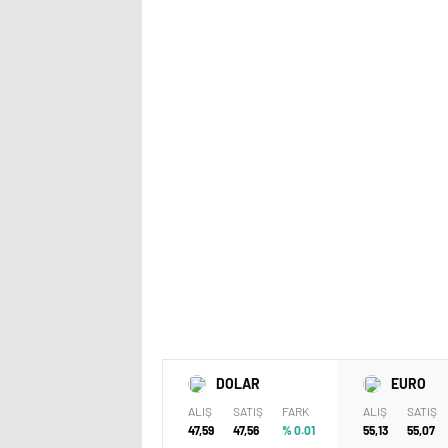
DOLAR
EURO
ALIŞ
SATIŞ
FARK
ALIŞ
SATIŞ
47,59
47,56
% 0.01
55,13
55,07