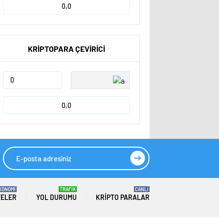
0,0
KRİPTOPARA ÇEVİRİCİ
0,0
KONOMİ
TRAFİK
CANLI
TELER
YOL DURUMU
KRIPTO PARALAR