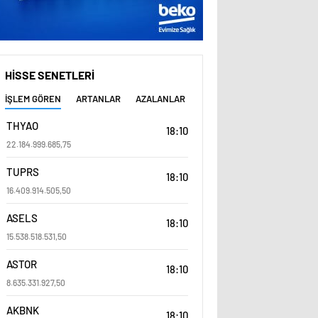
HİSSE SENETLERİ
İŞLEM GÖREN
ARTANLAR
AZALANLAR
THYAO
18:10
22.184.999.685,75
TUPRS
18:10
16.409.914.505,50
ASELS
18:10
15.538.518.531,50
ASTOR
18:10
8.635.331.927,50
AKBNK
18:10