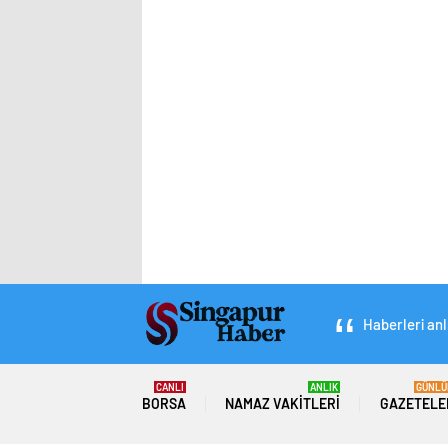
Haberleri anl
CANLI
ANLIK
GÜNLÜ
BORSA
NAMAZ VAKITLERI
GAZETELE