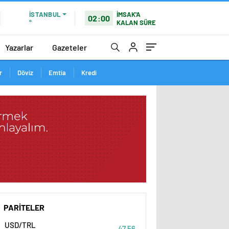
İSTANBUL
İMSAK'A
02:00
°
KALAN SÜRE
Yazarlar
Gazeteler
r
Döviz
Emtia
Kredi
PARİTELER
USD/TRL
47,56