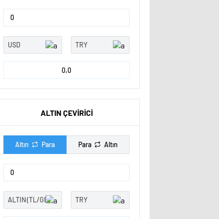
0,0
ALTIN ÇEVİRİCİ
Altın
Para
Para
Altın