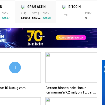
IN
GRAM ALTIN
BITCOIN
FARK
ALIŞ
SATIŞ
FARK
FARK
FİYAT
%0,27
6.500,2
6.501,2
%0,08
%
ne 10 kuruş zam
Gersan hissesinde Harun
Kahraman’a 7.2 milyon TL para
cezası