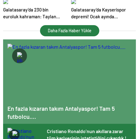
sahalardan uzak kalacağı
Galatasaray’da 230 bin
Galatasaray’da Kayserispor
süreyi duyurdu .
euroluk kahraman: Taylan
depremi! Ocak ayında
Antalyalı!.
gönderilecek.
Daha Fazla Haber Yükle
En fazla kızaran takım Antalyaspor! Tam 5
futbolcu….
Cristiano Ronaldo’nun akıllara zarar
tüm kariyerinin istatistiğini çıkardık !