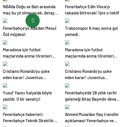
NBA’da Doğu ve Batı arasında
Fenerbahçe Edin Visca’yı
maç bu yıl olmayacak, detay
takasla bitirecek! İşte o teklif
haberimizde.
Fenerbahçe’ye Ada’dan Mesut
Trabzonspor 6 maç sonra gol
Özil müjdesi!
yemedi .
Maradona için futbol
Maradona için futbol
maçlarında anma törenleri
maçlarında anma törenleri
yapılacak
yapılacak
Cristiano Ronaldo’yu şoke
Cristiano Ronaldo’yu şoke
eden karar! Juventus…
eden karar! Juventus…
Yusuf Yazıcı İtalya’da böyle
Fenerbahçe’de 28 yıllık tarihi
yazıldı: O bir sanatçı!
geleneği Altay Bayındır devam
ettirdi.
Fenerbahçe haberleri:
Ahmed Musa’dan flaş transfer
Fenerbahçe Teknik Direktörü
açıklaması! Fenerbahçe ve
Erol Bulut Samatta’nın
Galatasaray…