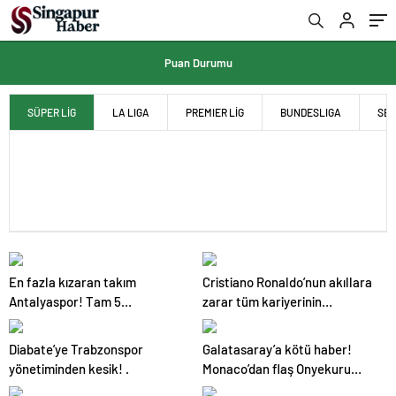
Puan Durumu
SÜPER LİG
LA LIGA
PREMIER LİG
BUNDESLIGA
SER
En fazla kızaran takım
Cristiano Ronaldo’nun akıllara
Antalyaspor! Tam 5
zarar tüm kariyerinin
futbolcu….
istatistiğini çıkardık !
Diabate’ye Trabzonspor
Galatasaray’a kötü haber!
yönetiminden kesik! .
Monaco’dan flaş Onyekuru
kararı.