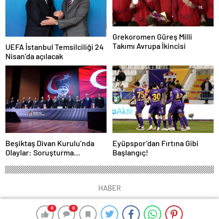
Grekoromen Güreş Milli
Takımı Avrupa İkincisi
UEFA İstanbul Temsilciliği 24
Nisan’da açılacak
Beşiktaş Divan Kurulu’nda
Eyüpspor’dan Fırtına Gibi
Olaylar: Soruşturma
Başlangıç!
Başlatıldı
HABER
0
0
0
0