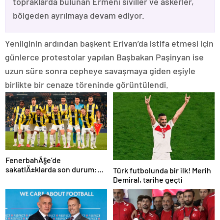
topraklarda bulunan Ermeni siviller ve askerler,
bölgeden ayrılmaya devam ediyor.
Yenilginin ardından başkent Erivan’da istifa etmesi için
günlerce protestolar yapılan Başbakan Paşinyan ise
uzun süre sonra cepheye savaşmaya giden eşiyle
birlikte bir cenaze töreninde görüntülendi.
FenerbahÃ§e’de
sakatlÄ±klarda son durum:
Türk futbolunda bir ilk! Merih
Oosterwolde ne zaman
Demiral, tarihe geçti
dÃ¶nÃ¼yor?