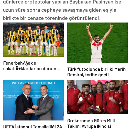
günlerce protestolar yapılan Başbakan Paşinyan ise
uzun süre sonra cepheye savaşmaya giden eşiyle
birlikte bir cenaze töreninde görüntülendi.
FenerbahÃ§e’de
sakatlÄ±klarda son durum:
Türk futbolunda bir ilk! Merih
Oosterwolde ne zaman
Demiral, tarihe geçti
dÃ¶nÃ¼yor?
Grekoromen Güreş Milli
Takımı Avrupa İkincisi
UEFA İstanbul Temsilciliği 24