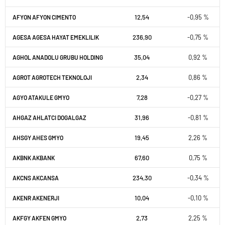
12,54
-0,95 %
AFYON AFYON CIMENTO
236,90
-0,75 %
AGESA AGESA HAYAT EMEKLILIK
35,04
0,92 %
AGHOL ANADOLU GRUBU HOLDING
2,34
0,86 %
AGROT AGROTECH TEKNOLOJI
7,28
-0,27 %
AGYO ATAKULE GMYO
31,96
-0,81 %
AHGAZ AHLATCI DOGALGAZ
19,45
2,26 %
AHSGY AHES GMYO
67,60
0,75 %
AKBNK AKBANK
234,30
-0,34 %
AKCNS AKCANSA
10,04
-0,10 %
AKENR AKENERJI
2,73
2,25 %
AKFGY AKFEN GMYO