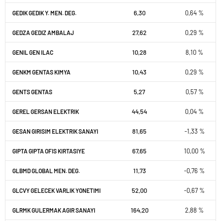
6,30
0,64 %
GEDIK GEDIK Y. MEN. DEG.
27,62
0,29 %
GEDZA GEDIZ AMBALAJ
10,28
8,10 %
GENIL GEN ILAC
10,43
0,29 %
GENKM GENTAS KIMYA
5,27
0,57 %
GENTS GENTAS
44,54
0,04 %
GEREL GERSAN ELEKTRIK
81,65
-1,33 %
GESAN GIRISIM ELEKTRIK SANAYI
67,65
10,00 %
GIPTA GIPTA OFIS KIRTASIYE
11,73
-0,76 %
GLBMD GLOBAL MEN. DEG.
52,00
-0,67 %
GLCVY GELECEK VARLIK YONETIMI
164,20
2,88 %
GLRMK GULERMAK AGIR SANAYI