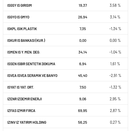
19,37
3,58 %
ISGSY IS GIRISIM
26,94
3,14 %
ISGYO IS GMYO
7,35
-1,34 %
ISKPL ISIK PLASTIK
0,00
0,00 %
ISKUR IS BANKASI (KUR.)
34,14
-1,04 %
ISMEN IS Y. MEN. DEG.
6,94
1,61 %
ISSEN ISBIR SENTETIK DOKUMA
45,40
-2,91 %
ISVEA ISVEA SERAMIK VE BANYO
7,50
-1,32 %
ISYAT IS YAT. ORT.
9,06
2,95 %
IZENR IZDEMIR ENERJI
69,95
2,87 %
IZFAS IZMIR FIRCA
56,25
0,27 %
IZINV IZ YATIRIM HOLDING