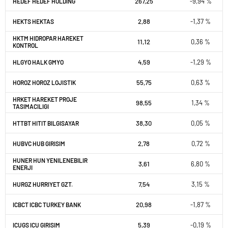
267,25
-9,94 %
HEDEF HEDEF HOLDING
2,88
-1,37 %
HEKTS HEKTAS
HKTM HIDROPAR HAREKET
11,12
0,36 %
KONTROL
4,59
-1,29 %
HLGYO HALK GMYO
55,75
0,63 %
HOROZ HOROZ LOJISTIK
HRKET HAREKET PROJE
98,55
1,34 %
TASIMACILIGI
38,30
0,05 %
HTTBT HITIT BILGISAYAR
2,78
0,72 %
HUBVC HUB GIRISIM
HUNER HUN YENILENEBILIR
3,61
6,80 %
ENERJI
7,54
3,15 %
HURGZ HURRIYET GZT.
20,98
-1,87 %
ICBCT ICBC TURKEY BANK
5,39
-0,19 %
ICUGS ICU GIRISIM