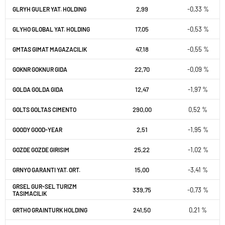
2,99
-0,33 %
GLRYH GULER YAT. HOLDING
17,05
-0,53 %
GLYHO GLOBAL YAT. HOLDING
47,18
-0,55 %
GMTAS GIMAT MAGAZACILIK
22,70
-0,09 %
GOKNR GOKNUR GIDA
12,47
-1,97 %
GOLDA GOLDA GIDA
290,00
0,52 %
GOLTS GOLTAS CIMENTO
2,51
-1,95 %
GOODY GOOD-YEAR
25,22
-1,02 %
GOZDE GOZDE GIRISIM
15,00
-3,41 %
GRNYO GARANTI YAT. ORT.
GRSEL GUR-SEL TURIZM
339,75
-0,73 %
TASIMACILIK
241,50
0,21 %
GRTHO GRAINTURK HOLDING