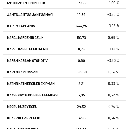
13,55
-1,09 %
IZMDC IZMIR DEMIR CELIK
14,98
-0,53 %
JANTS JANTSA JANT SANAYI
433,25
-0,63 %
KAPLM KAPLAMIN
50,70
9,98 %
KARCL KARDEMIR CELIK
8,76
-1,13 %
KAREL KAREL ELEKTRONIK
9,89
-0,80 %
KARSN KARSAN OTOMOTIV
193,50
6,14 %
KARTN KARTONSAN
2,21
0,00 %
KATMR KATMERCILER EKIPMAN
3,85
0,52 %
KAYSE KAYSERI SEKER FABRIKASI
24,32
0,75 %
KBORU KUZEY BORU
14,95
0,54 %
KCAER KOCAER CELIK