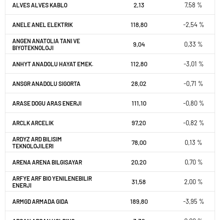
2,13
7,58 %
ALVES ALVES KABLO
118,80
-2,54 %
ANELE ANEL ELEKTRIK
ANGEN ANATOLIA TANI VE
9,04
0,33 %
BIYOTEKNOLOJI
112,80
-3,01 %
ANHYT ANADOLU HAYAT EMEK.
28,02
-0,71 %
ANSGR ANADOLU SIGORTA
111,10
-0,80 %
ARASE DOGU ARAS ENERJI
97,20
-0,82 %
ARCLK ARCELIK
ARDYZ ARD BILISIM
78,00
0,13 %
TEKNOLOJILERI
20,20
0,70 %
ARENA ARENA BILGISAYAR
ARFYE ARF BIO YENILENEBILIR
31,58
2,00 %
ENERJI
189,80
-3,95 %
ARMGD ARMADA GIDA