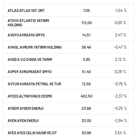
7,05
-1,54 %
ATLAS ATLAS YAT. ORT.
ATSYH ATLANTIS YATIRIM
112,00
0,00 %
HOLDING
14,51
2,47 %
AVGYO AVRASYA GMYO
38,46
-0,47 %
AVHOL AVRUPA YATIRIM HOLDING
3,85
2,12 %
AVOD A.V.O.D GIDA VE TARIM
51,40
0,29 %
AVPGY AVRUPAKENT GMYO
12,55
-0,79 %
AVTUR AVRASYA PETROL VE TUR.
452,50
-2,37 %
AYCES ALTINYUNUS CESME
23,66
-0,25 %
AYDEM AYDEM ENERJI
33,00
-2,94 %
AYEN AYEN ENERJI
30,98
3,54 %
AYES AYES CELIK HASIR VE CIT