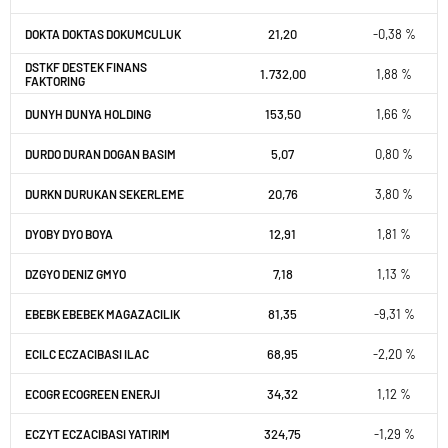
21,20
-0,38 %
DOKTA DOKTAS DOKUMCULUK
DSTKF DESTEK FINANS
1.732,00
1,88 %
FAKTORING
153,50
1,66 %
DUNYH DUNYA HOLDING
5,07
0,80 %
DURDO DURAN DOGAN BASIM
20,76
3,80 %
DURKN DURUKAN SEKERLEME
12,91
1,81 %
DYOBY DYO BOYA
7,18
1,13 %
DZGYO DENIZ GMYO
81,35
-9,31 %
EBEBK EBEBEK MAGAZACILIK
68,95
-2,20 %
ECILC ECZACIBASI ILAC
34,32
1,12 %
ECOGR ECOGREEN ENERJI
324,75
-1,29 %
ECZYT ECZACIBASI YATIRIM