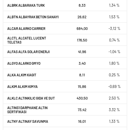
8,33
1,34 %
ALBRK ALBARAKA TURK
26,62
1,53 %
ALBTN ALBAYRAK BETON SANAYI
684,00
-3,12 %
ALCAR ALARKO CARRIER
ALCTL ALCATEL LUCENT
176,50
0,74 %
TELETAS
41,96
-1,04 %
ALFAS ALFA SOLAR ENERJI
3,40
1,80 %
ALGYO ALARKO GMYO
8,11
0,25 %
ALKA ALKIM KAGIT
15,86
-0,69 %
ALKIM ALKIM KIMYA
430,50
2,50 %
ALKLC ALTINKILIC GIDA VE SUT
ALTINS1 DARPHANE ALTIN
73,42
3,32 %
SERTIFIKASI
16,01
1,33 %
ALTNY ALTINAY SAVUNMA