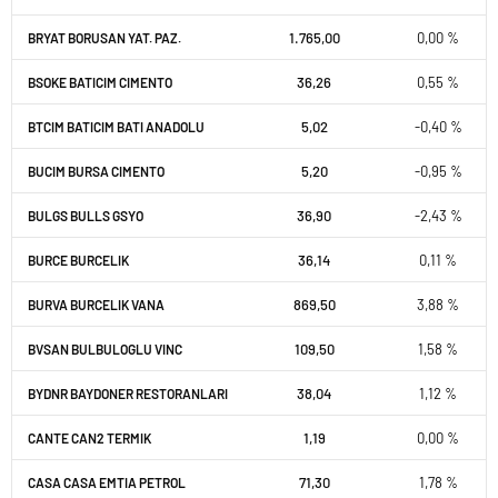
1.765,00
0,00 %
BRYAT BORUSAN YAT. PAZ.
36,26
0,55 %
BSOKE BATICIM CIMENTO
5,02
-0,40 %
BTCIM BATICIM BATI ANADOLU
5,20
-0,95 %
BUCIM BURSA CIMENTO
36,90
-2,43 %
BULGS BULLS GSYO
36,14
0,11 %
BURCE BURCELIK
869,50
3,88 %
BURVA BURCELIK VANA
109,50
1,58 %
BVSAN BULBULOGLU VINC
38,04
1,12 %
BYDNR BAYDONER RESTORANLARI
1,19
0,00 %
CANTE CAN2 TERMIK
71,30
1,78 %
CASA CASA EMTIA PETROL