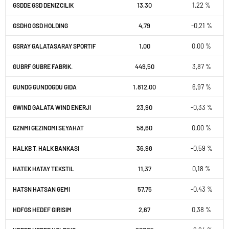
13,30
1,22 %
GSDDE GSD DENIZCILIK
4,79
-0,21 %
GSDHO GSD HOLDING
1,00
0,00 %
GSRAY GALATASARAY SPORTIF
449,50
3,87 %
GUBRF GUBRE FABRIK.
1.812,00
6,97 %
GUNDG GUNDOGDU GIDA
23,90
-0,33 %
GWIND GALATA WIND ENERJI
58,60
0,00 %
GZNMI GEZINOMI SEYAHAT
36,98
-0,59 %
HALKB T. HALK BANKASI
11,37
0,18 %
HATEK HATAY TEKSTIL
57,75
-0,43 %
HATSN HATSAN GEMI
2,67
0,38 %
HDFGS HEDEF GIRISIM