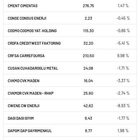
276,75
1,47 %
CMENT CIMENTAS
2,23
-0,45 %
CONSE CONSUS ENERJI
115,30
-0,86 %
COSMO COSMOS YAT. HOLDING
32,20
-5,41 %
CRDFA CREDITWEST FAKTORING
210,50
9,98 %
CRFSA CARREFOURSA
24,08
-1,71 %
CUSAN CUHADAROGLU METAL
16,04
-3,37 %
CVKMD CVK MADEN
25,60
-2,74 %
CVKMDR CVK MADEN - RHKP
42,62
-8,93 %
CWENE CW ENERJI
9,43
-1,77 %
DAGI DAGI GIYIM
8,77
1,98 %
DAPGM DAP GAYRIMENKUL