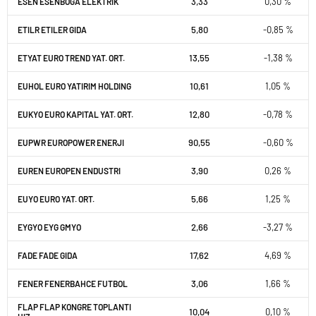
3,33
0,30 %
ESEN ESENBOGA ELEKTRIK
5,80
-0,85 %
ETILR ETILER GIDA
13,55
-1,38 %
ETYAT EURO TREND YAT. ORT.
10,61
1,05 %
EUHOL EURO YATIRIM HOLDING
12,80
-0,78 %
EUKYO EURO KAPITAL YAT. ORT.
90,55
-0,60 %
EUPWR EUROPOWER ENERJI
3,90
0,26 %
EUREN EUROPEN ENDUSTRI
5,66
1,25 %
EUYO EURO YAT. ORT.
2,66
-3,27 %
EYGYO EYG GMYO
17,62
4,69 %
FADE FADE GIDA
3,06
1,66 %
FENER FENERBAHCE FUTBOL
FLAP FLAP KONGRE TOPLANTI
10,04
0,10 %