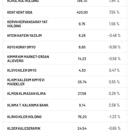
199,70
1,94 %
KCHOL KOC HOLDING
420,00
7,55 %
KENT KENT GIDA
KERVN KERVANSARAY YAT.
9,75
1,56 %
HOLDING
8,28
-0,48 %
KFEIN KAFEIN YAZILIM
8,65
-9,99 %
KGYO KORAY GMYO
KIMMR KIM MARKET-ERSAN
14,23
-0,56 %
ALISVERIS
4,30
0,47 %
KLGYO KILER GMYO
KLKIM KALEKIM KIMYEVI
25,74
0,55 %
MADDELER
27,58
0,29 %
KLMSN KLIMASAN KLIMA
9,14
2,58 %
KLNMA T. KALKINMA BANK.
76,20
-1,23 %
KLRHO KILER HOLDING
24,54
-0,65 %
KLSER KALESERAMIK