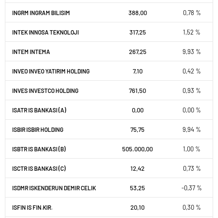
388,00
0,78 %
INGRM INGRAM BILISIM
317,25
1,52 %
INTEK INNOSA TEKNOLOJI
267,25
9,93 %
INTEM INTEMA
7,10
0,42 %
INVEO INVEO YATIRIM HOLDING
761,50
0,93 %
INVES INVESTCO HOLDING
0,00
0,00 %
ISATR IS BANKASI (A)
75,75
9,94 %
ISBIR ISBIR HOLDING
505.000,00
1,00 %
ISBTR IS BANKASI (B)
12,42
0,73 %
ISCTR IS BANKASI (C)
53,25
-0,37 %
ISDMR ISKENDERUN DEMIR CELIK
20,10
0,30 %
ISFIN IS FIN.KIR.