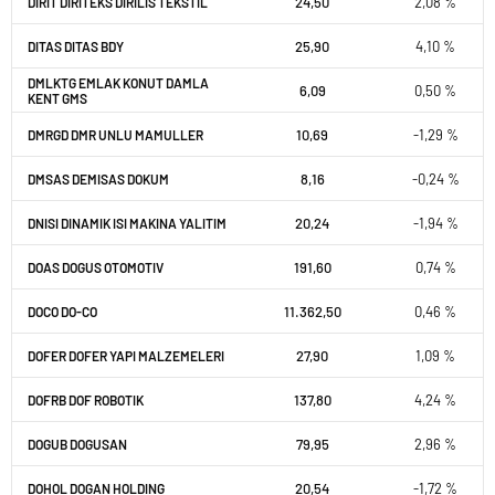
24,50
2,08 %
DIRIT DIRITEKS DIRILIS TEKSTIL
25,90
4,10 %
DITAS DITAS BDY
DMLKTG EMLAK KONUT DAMLA
6,09
0,50 %
KENT GMS
10,69
-1,29 %
DMRGD DMR UNLU MAMULLER
8,16
-0,24 %
DMSAS DEMISAS DOKUM
20,24
-1,94 %
DNISI DINAMIK ISI MAKINA YALITIM
191,60
0,74 %
DOAS DOGUS OTOMOTIV
11.362,50
0,46 %
DOCO DO-CO
27,90
1,09 %
DOFER DOFER YAPI MALZEMELERI
137,80
4,24 %
DOFRB DOF ROBOTIK
79,95
2,96 %
DOGUB DOGUSAN
20,54
-1,72 %
DOHOL DOGAN HOLDING