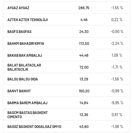
286,75
-1,55 %
AYGAZ AYGAZ
4,46
0,22 %
AZTEK AZTEK TEKNOLOJI
24,30
-0,90 %
BAGFS BAGFAS
113,50
-2,24 %
BAHKM BAHADIR KIMYA
44,48
1,09 %
BAKAB BAK AMBALAJ
BALAT BALATACILAR
72,00
-1,71 %
BALATACILIK
13,29
-1,56 %
BALSU BALSU GIDA
160,20
-0,99 %
BANVT BANVIT
14,84
-9,95 %
BARMA BAREM AMBALAJ
BASCM BASTAS BASKENT
13,36
0,91 %
CIMENTO
43,80
-1,08 %
BASGZ BASKENT DOGALGAZ GMYO