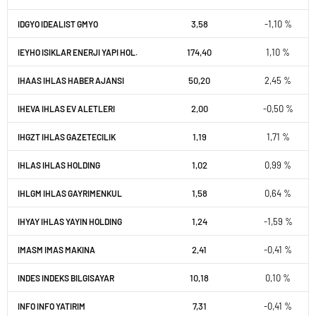
3,58
-1,10 %
IDGYO IDEALIST GMYO
174,40
1,10 %
IEYHO ISIKLAR ENERJI YAPI HOL.
50,20
2,45 %
IHAAS IHLAS HABER AJANSI
2,00
-0,50 %
IHEVA IHLAS EV ALETLERI
1,19
1,71 %
IHGZT IHLAS GAZETECILIK
1,02
0,99 %
IHLAS IHLAS HOLDING
1,58
0,64 %
IHLGM IHLAS GAYRIMENKUL
1,24
-1,59 %
IHYAY IHLAS YAYIN HOLDING
2,41
-0,41 %
IMASM IMAS MAKINA
10,18
0,10 %
INDES INDEKS BILGISAYAR
7,31
-0,41 %
INFO INFO YATIRIM