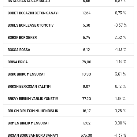
6,69
6,87 %
BNTAS BANTAS AMBALAJ
17,84
0,73 %
BOBET BOGAZICI BETON SANAYI
5,38
-0,37 %
BORLS BORLEASE OTOMOTIV
5,74
2,32 %
BORSK BOR SEKER
6,12
-1,13 %
BOSSA BOSSA
78,00
-1,14 %
BRISA BRISA
10,90
3,61 %
BRKO BIRKO MENSUCAT
8,07
0,12 %
BRKSN BERKOSAN YALITIM
77,20
1,18 %
BRKVY BIRIKIM VARLIK YONETIM
16,17
0,25 %
BRLSM BIRLESIM MUHENDISLIK
17,62
0,00 %
BRMEN BIRLIK MENSUCAT
575,00
-1,37 %
BRSAN BORUSAN BORU SANAYI