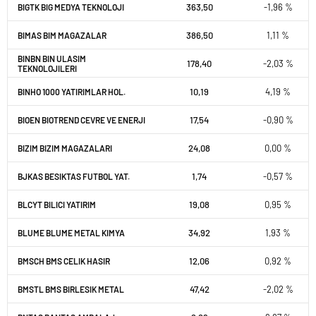
363,50
-1,96 %
BIGTK BIG MEDYA TEKNOLOJI
386,50
1,11 %
BIMAS BIM MAGAZALAR
BINBN BIN ULASIM
178,40
-2,03 %
TEKNOLOJILERI
10,19
4,19 %
BINHO 1000 YATIRIMLAR HOL.
17,54
-0,90 %
BIOEN BIOTREND CEVRE VE ENERJI
24,08
0,00 %
BIZIM BIZIM MAGAZALARI
1,74
-0,57 %
BJKAS BESIKTAS FUTBOL YAT.
19,08
0,95 %
BLCYT BILICI YATIRIM
34,92
1,93 %
BLUME BLUME METAL KIMYA
12,06
0,92 %
BMSCH BMS CELIK HASIR
47,42
-2,02 %
BMSTL BMS BIRLESIK METAL