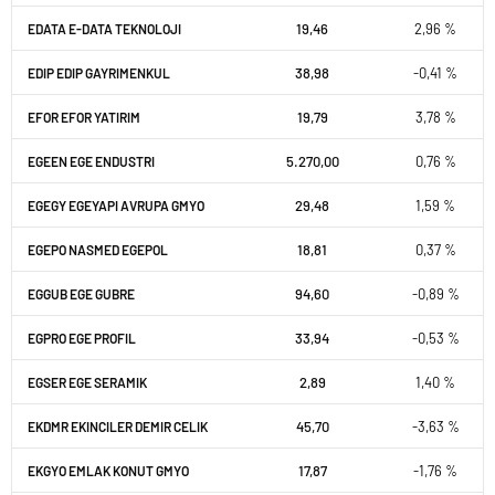
19,46
2,96 %
EDATA E-DATA TEKNOLOJI
38,98
-0,41 %
EDIP EDIP GAYRIMENKUL
19,79
3,78 %
EFOR EFOR YATIRIM
5.270,00
0,76 %
EGEEN EGE ENDUSTRI
29,48
1,59 %
EGEGY EGEYAPI AVRUPA GMYO
18,81
0,37 %
EGEPO NASMED EGEPOL
94,60
-0,89 %
EGGUB EGE GUBRE
33,94
-0,53 %
EGPRO EGE PROFIL
2,89
1,40 %
EGSER EGE SERAMIK
45,70
-3,63 %
EKDMR EKINCILER DEMIR CELIK
17,87
-1,76 %
EKGYO EMLAK KONUT GMYO