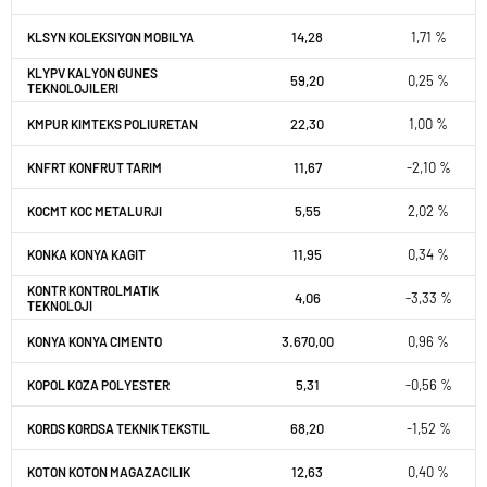
14,28
1,71 %
KLSYN KOLEKSIYON MOBILYA
KLYPV KALYON GUNES
59,20
0,25 %
TEKNOLOJILERI
22,30
1,00 %
KMPUR KIMTEKS POLIURETAN
11,67
-2,10 %
KNFRT KONFRUT TARIM
5,55
2,02 %
KOCMT KOC METALURJI
11,95
0,34 %
KONKA KONYA KAGIT
KONTR KONTROLMATIK
4,06
-3,33 %
TEKNOLOJI
3.670,00
0,96 %
KONYA KONYA CIMENTO
5,31
-0,56 %
KOPOL KOZA POLYESTER
68,20
-1,52 %
KORDS KORDSA TEKNIK TEKSTIL
12,63
0,40 %
KOTON KOTON MAGAZACILIK