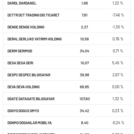
1,66
1,22 %
DARDL DARDANEL
7,81
-7,46 %
DCTTR DCT TRADING DIS TICARET
2,27
-1,30 %
DENGE DENGE HOLDING
10,58
0,76 %
DERHL DERLUKS YATIRIM HOLDING
34,04
0,71 %
DERIM DERIMOD
10,07
5,45 %
DESA DESA DERI
39,98
2,67 %
DESPC DESPEC BILGISAYAR
68,85
0,00 %
DEVA DEVA HOLDING
107,60
1,32 %
DGATE DATAGATE BILGISAYAR
34,42
0,23 %
DGGYO DOGUS GMYO
8,40
-0,24 %
DGNMO DOGANLAR MOBILYA