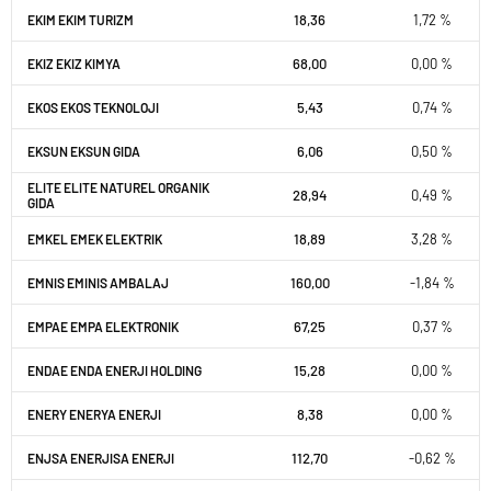
18,36
1,72 %
EKIM EKIM TURIZM
68,00
0,00 %
EKIZ EKIZ KIMYA
5,43
0,74 %
EKOS EKOS TEKNOLOJI
6,06
0,50 %
EKSUN EKSUN GIDA
ELITE ELITE NATUREL ORGANIK
28,94
0,49 %
GIDA
18,89
3,28 %
EMKEL EMEK ELEKTRIK
160,00
-1,84 %
EMNIS EMINIS AMBALAJ
67,25
0,37 %
EMPAE EMPA ELEKTRONIK
15,28
0,00 %
ENDAE ENDA ENERJI HOLDING
8,38
0,00 %
ENERY ENERYA ENERJI
112,70
-0,62 %
ENJSA ENERJISA ENERJI