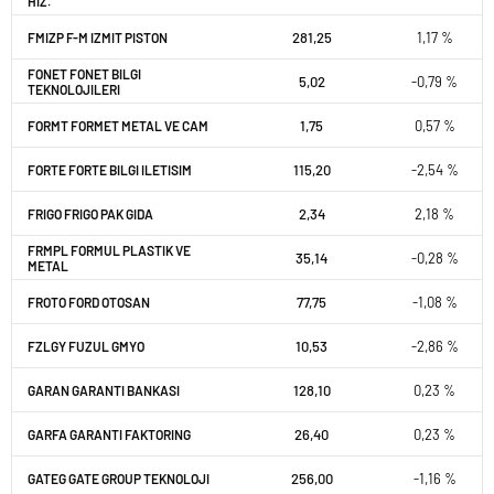
HIZ.
281,25
1,17 %
FMIZP F-M IZMIT PISTON
FONET FONET BILGI
5,02
-0,79 %
TEKNOLOJILERI
1,75
0,57 %
FORMT FORMET METAL VE CAM
115,20
-2,54 %
FORTE FORTE BILGI ILETISIM
2,34
2,18 %
FRIGO FRIGO PAK GIDA
FRMPL FORMUL PLASTIK VE
35,14
-0,28 %
METAL
77,75
-1,08 %
FROTO FORD OTOSAN
10,53
-2,86 %
FZLGY FUZUL GMYO
128,10
0,23 %
GARAN GARANTI BANKASI
26,40
0,23 %
GARFA GARANTI FAKTORING
256,00
-1,16 %
GATEG GATE GROUP TEKNOLOJI