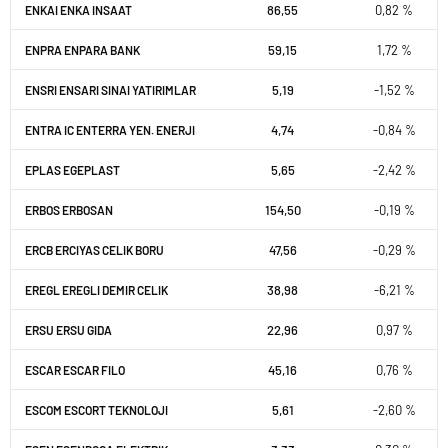
86,55
0,82 %
ENKAI ENKA INSAAT
59,15
1,72 %
ENPRA ENPARA BANK
5,19
-1,52 %
ENSRI ENSARI SINAI YATIRIMLAR
4,74
-0,84 %
ENTRA IC ENTERRA YEN. ENERJI
5,65
-2,42 %
EPLAS EGEPLAST
154,50
-0,19 %
ERBOS ERBOSAN
47,56
-0,29 %
ERCB ERCIYAS CELIK BORU
38,98
-6,21 %
EREGL EREGLI DEMIR CELIK
22,96
0,97 %
ERSU ERSU GIDA
45,16
0,76 %
ESCAR ESCAR FILO
5,61
-2,60 %
ESCOM ESCORT TEKNOLOJI