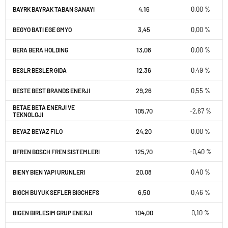
4,16
0,00 %
BAYRK BAYRAK TABAN SANAYI
3,45
0,00 %
BEGYO BATI EGE GMYO
13,08
0,00 %
BERA BERA HOLDING
12,36
0,49 %
BESLR BESLER GIDA
29,26
0,55 %
BESTE BEST BRANDS ENERJI
BETAE BETA ENERJI VE
105,70
-2,67 %
TEKNOLOJI
24,20
0,00 %
BEYAZ BEYAZ FILO
125,70
-0,40 %
BFREN BOSCH FREN SISTEMLERI
20,08
0,40 %
BIENY BIEN YAPI URUNLERI
6,50
0,46 %
BIGCH BUYUK SEFLER BIGCHEFS
104,00
0,10 %
BIGEN BIRLESIM GRUP ENERJI