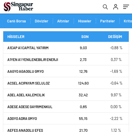
Canlı Borsa
Dövizler
Altınlar
Hisseler
Pariteler
Krit
HİSSELER
SON
DEĞİŞİM
9,03
-0,88 %
A1CAP A1 CAPITAL YATIRIM
2,73
0,37 %
A1YEN A1 YENILENEBILIR ENERJI
12,76
-1,69 %
AAGYO AGAOGLU GMYO
124,60
-0,64 %
ACSEL ACIPAYAM SELULOZ
32,42
9,97 %
ADEL ADEL KALEMCILIK
0,85
0,00 %
ADESE ADESE GAYRIMENKUL
55,15
-2,22 %
ADGYO ADRA GMYO
21,70
1,12 %
AEFES ANADOLU EFES