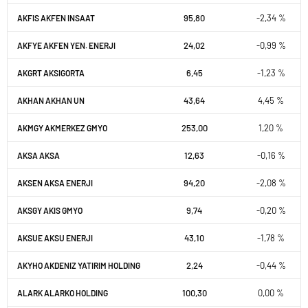
95,80
-2,34 %
AKFIS AKFEN INSAAT
24,02
-0,99 %
AKFYE AKFEN YEN. ENERJI
6,45
-1,23 %
AKGRT AKSIGORTA
43,64
4,45 %
AKHAN AKHAN UN
253,00
1,20 %
AKMGY AKMERKEZ GMYO
12,63
-0,16 %
AKSA AKSA
94,20
-2,08 %
AKSEN AKSA ENERJI
9,74
-0,20 %
AKSGY AKIS GMYO
43,10
-1,78 %
AKSUE AKSU ENERJI
2,24
-0,44 %
AKYHO AKDENIZ YATIRIM HOLDING
100,30
0,00 %
ALARK ALARKO HOLDING