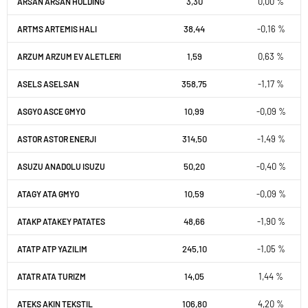
3,30
0,00 %
ARSAN ARSAN HOLDING
38,44
-0,16 %
ARTMS ARTEMIS HALI
1,59
0,63 %
ARZUM ARZUM EV ALETLERI
358,75
-1,17 %
ASELS ASELSAN
10,99
-0,09 %
ASGYO ASCE GMYO
314,50
-1,49 %
ASTOR ASTOR ENERJI
50,20
-0,40 %
ASUZU ANADOLU ISUZU
10,59
-0,09 %
ATAGY ATA GMYO
48,66
-1,90 %
ATAKP ATAKEY PATATES
245,10
-1,05 %
ATATP ATP YAZILIM
14,05
1,44 %
ATATR ATA TURIZM
106,80
4,20 %
ATEKS AKIN TEKSTIL