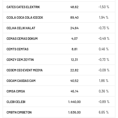
48,62
-1,50 %
CATES CATES ELEKTRIK
89,40
1,94 %
CCOLA COCA COLA ICECEK
24,64
-0,73 %
CELHA CELIK HALAT
4,07
-0,49 %
CEMAS CEMAS DOKUM
8,81
0,46 %
CEMTS CEMTAS
12,31
-0,73 %
CEMZY CEM ZEYTIN
22,82
-0,09 %
CEOEM CEO EVENT MEDYA
40,52
1,86 %
CGCAM CAGDAS CAM
45,14
0,36 %
CIMSA CIMSA
1.440,00
-0,89 %
CLEBI CELEBI
1.636,00
6,65 %
CMBTN CIMBETON