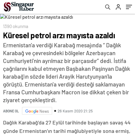
1390 okunma
Küresel petrol arzı mayısta azaldı
Ermenistan'a verdiği Karabağ mesajında “ Dağlık
Karabağ ve çevresindeki bölgeler Azerbaycan
Cumhuriyeti'nin ayrılmaz bir parçasıdır” dedi. İstifa
çağrılarını kabul etmeyen Başbakan Paşinyan Dağlık
karabağ'ın sözde lideri Arayik Harutyunyan'la
görüştü. Ermenistan'a verdiği desteği saklamayan
Fransa Cumhurbaşkanı Macron ise dikkat çeken bir
ziyaret gerçekleştirdi.
26 Kasım 2020 21:25
ABONE OL
News
Dağlık Karabağ’da 27 Eylül tarihinde başlayan savaş 44
günde Ermenistan’ın tarihi mağlubiyetiyle sona ermiş,