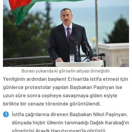
Burası yukarıda ki görselin altyazı örneğidir.
Yenilginin ardından başkent Erivan’da istifa etmesi için
günlerce protestolar yapılan Başbakan Paşinyan ise
uzun süre sonra cepheye savaşmaya giden eşiyle
birlikte bir cenaze töreninde görüntülendi.
İstifa çağrılarına direnen Başbakan Nikol Paşinyan,
dünyada hiçbir ülkenin tanımadığı Dağlık Karabağ’ın
yöneticisi Arayik Harutyunyan’la görüştü.