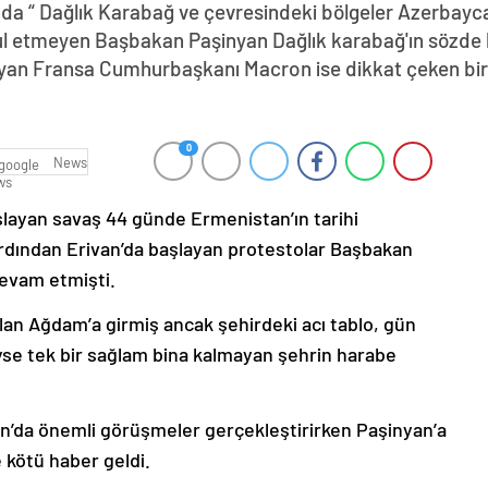
da “ Dağlık Karabağ ve çevresindeki bölgeler Azerbayca
abul etmeyen Başbakan Paşinyan Dağlık karabağ'ın sözde 
yan Fransa Cumhurbaşkanı Macron ise dikkat çeken bir z
0
News
şlayan savaş 44 günde Ermenistan’ın tarihi
ardından Erivan’da başlayan protestolar Başbakan
devam etmişti.
lan Ağdam’a girmiş ancak şehirdeki acı tablo, gün
deyse tek bir sağlam bina kalmayan şehrin harabe
’da önemli görüşmeler gerçekleştirirken Paşinyan’a
 kötü haber geldi.