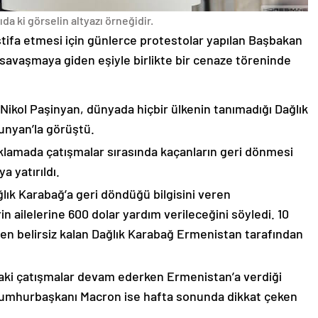
da ki görselin altyazı örneğidir.
stifa etmesi için günlerce protestolar yapılan Başbakan
avaşmaya giden eşiyle birlikte bir cenaze töreninde
 Nikol Paşinyan, dünyada hiçbir ülkenin tanımadığı Dağlık
unyan’la görüştü.
çıklamada çatışmalar sırasında kaçanların geri dönmesi
 yatırıldı.
lık Karabağ’a geri döndüğü bilgisini veren
n ailelerine 600 dolar yardım verileceğini söyledi. 10
n belirsiz kalan Dağlık Karabağ Ermenistan tarafından
ki çatışmalar devam ederken Ermenistan’a verdiği
Cumhurbaşkanı Macron ise hafta sonunda dikkat çeken