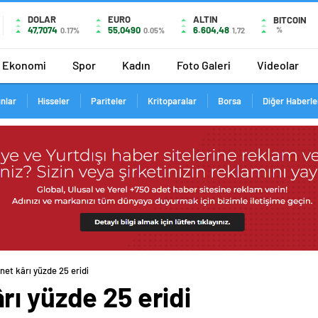
DOLAR
EURO
ALTIN
BITCOIN
47,7074
55,0490
6.604,48
%
0.17%
0.05%
1,72
Ekonomi
Spor
Kadın
Foto Galeri
Videolar
ınlar
Hisseler
Pariteler
Kritoparalar
Borsa
Diğer Haberle
et kârı yüzde 25 eridi
ı yüzde 25 eridi