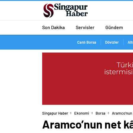
Son Dakika
Servisler
Gündem
Canlı Borsa
Dövizler
Alt
Singapur Haber
Ekonomi
Borsa
Aramco’nun n
Aramco’nun net kâr