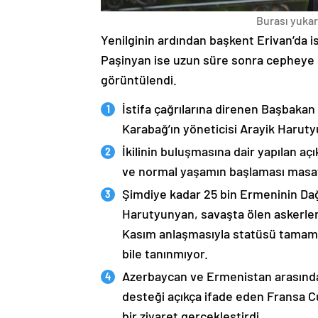
Burası yukarı
Yenilginin ardından başkent Erivan’da i
Paşinyan ise uzun süre sonra cepheye s
görüntülendi.
İstifa çağrılarına direnen Başbakan
Karabağ’ın yöneticisi Arayik Haruty
İkilinin buluşmasına dair yapılan a
ve normal yaşamın başlaması masaya
Şimdiye kadar 25 bin Ermeninin Dağ
Harutyunyan, savaşta ölen askerleri
Kasım anlaşmasıyla statüsü tamame
bile tanınmıyor.
Azerbaycan ve Ermenistan arasında
desteği açıkça ifade eden Fransa 
bir ziyaret gerçekleştirdi.