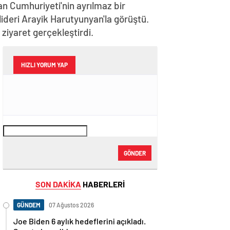
n Cumhuriyeti'nin ayrılmaz bir
lideri Arayik Harutyunyan'la görüştü.
iyaret gerçekleştirdi.
HIZLI YORUM YAP
GÖNDER
SON DAKİKA
HABERLERİ
GÜNDEM
07 Ağustos 2026
Joe Biden 6 aylık hedeflerini açıkladı.