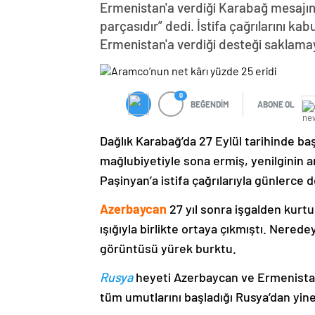
Ermenistan'a verdiği Karabağ mesajın
parçasıdır” dedi. İstifa çağrılarını k
Ermenistan'a verdiği desteği saklama
0
BEĞENDİM
ABONE OL
Dağlık Karabağ’da 27 Eylül tarihinde ba
mağlubiyetiyle sona ermiş, yenilginin 
Paşinyan’a istifa çağrılarıyla günlerce 
Azerbaycan
27 yıl sonra işgalden kurtu
ışığıyla birlikte ortaya çıkmıştı. Nere
görüntüsü yürek burktu.
Rusya
heyeti Azerbaycan ve Ermenistan
tüm umutlarını başladığı Rusya’dan yine