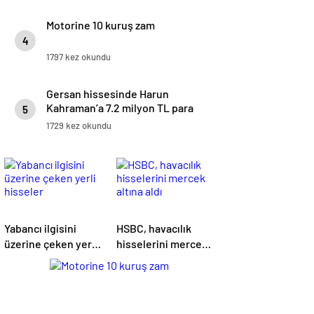
Motorine 10 kuruş zam
4
1797 kez okundu
Gersan hissesinde Harun
Kahraman’a 7.2 milyon TL para
5
cezası
1729 kez okundu
Yabancı ilgisini
HSBC, havacılık
üzerine çeken yerli
hisselerini mercek
hisseler
altına aldı