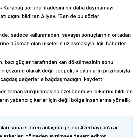
lık Karabağ sorunu’ ifadesini bir daha duymamayı
ıldığını bildiren Aliyev, “Ben de bu sözleri
nde, sadece kalkınmadan, savaşın sonuçlarının ortadan
rine düşman olan ülkelerin uzlaşmasıyla ilgili haberler
nin, bazı güçler tarafından kan dökülmesinin sonu,
ın çözümü olarak değil, jeopolitik oyunların prizmasıyla
 çağdaş değerlerle bağdaşmadığını kaydetti.
er zaman vurgulamasına özel önem verdiklerini bildiren
ın yabancı çıkarlar için değil bölge insanlarına yönelik
ları sona erdiren anlaşma gereği Azerbaycan’a ait
ve askerler, bölgeden ayrılmaya devam ediyor.