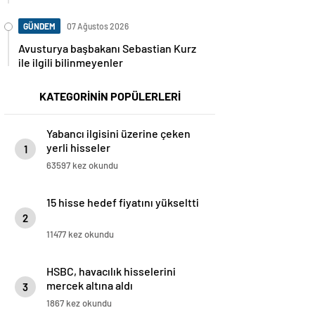
GÜNDEM
07 Ağustos 2026
Avusturya başbakanı Sebastian Kurz
ile ilgili bilinmeyenler
KATEGORİNİN POPÜLERLERİ
Yabancı ilgisini üzerine çeken
yerli hisseler
1
63597 kez okundu
15 hisse hedef fiyatını yükseltti
2
11477 kez okundu
HSBC, havacılık hisselerini
mercek altına aldı
3
1867 kez okundu