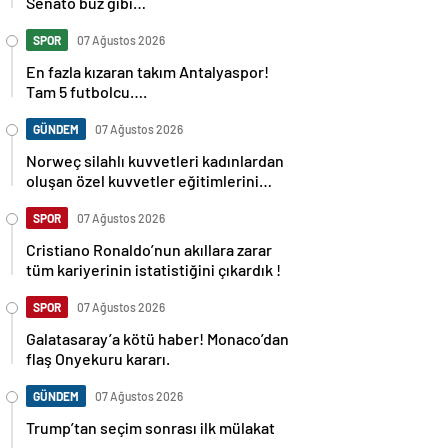
Senato buz gibi…
SPOR
07 Ağustos 2026
En fazla kızaran takım Antalyaspor!
Tam 5 futbolcu….
GÜNDEM
07 Ağustos 2026
Norweç silahlı kuvvetleri kadınlardan
oluşan özel kuvvetler eğitimlerini
başlattı.
SPOR
07 Ağustos 2026
Cristiano Ronaldo’nun akıllara zarar
tüm kariyerinin istatistiğini çıkardık !
SPOR
07 Ağustos 2026
Galatasaray’a kötü haber! Monaco’dan
flaş Onyekuru kararı.
GÜNDEM
07 Ağustos 2026
Trump’tan seçim sonrası ilk mülakat