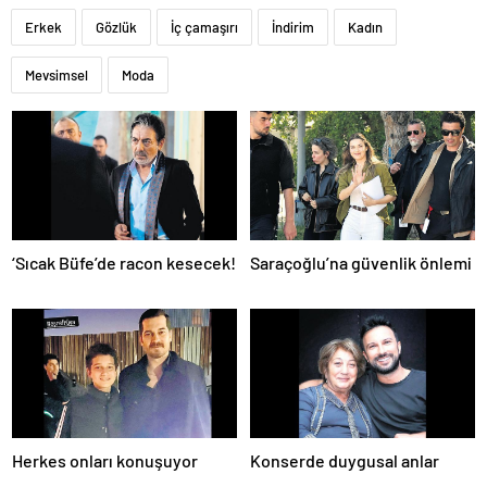
Erkek
Gözlük
İç çamaşırı
İndirim
Kadın
Mevsimsel
Moda
‘Sıcak Büfe’de racon kesecek!
Saraçoğlu’na güvenlik önlemi
Herkes onları konuşuyor
Konserde duygusal anlar