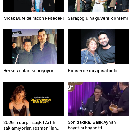
‘Sıcak Büfe’de racon kesecek!
Saraçoğlu’na güvenlik önlemi
Herkes onları konuşuyor
Konserde duygusal anlar
Son dakika: Balık Ayhan
2025’in sürpriz aşkı! Artık
hayatını kaybetti
saklamıyorlar, resmen ilan