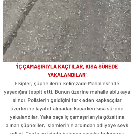
‘İÇ ÇAMAŞIRIYLA KAÇTILAR, KISA SÜREDE
YAKALANDILAR’
Ekipler, şüphelilerin Selimzade Mahallesi’nde
yaşadığını tespit etti. Bunun üzerine mahalle ablukaya
alındı. Polislerin geldiğini fark eden kapkaççılar
üzerlerine kıyafet almadan kaçarken kısa sürede
yakalandılar. Yaka paça iç çamaşırlarıyla gözaltına
alınan şüpheliler, işlemlerinin ardından adliyeye sevk
edildi. Çanta ve içinde bulunan eşyalar bulunarak