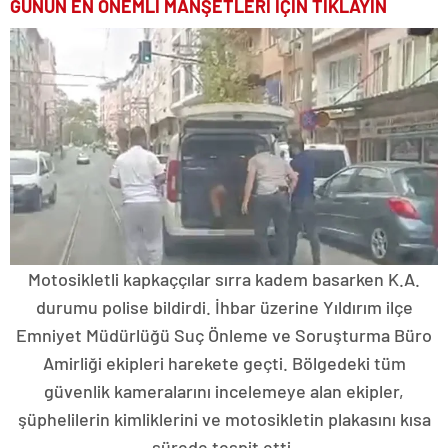
GÜNÜN EN ÖNEMLİ MANŞETLERİ İÇİN TIKLAYIN
Motosikletli kapkaççılar sırra kadem basarken K.A.
durumu polise bildirdi. İhbar üzerine Yıldırım ilçe
Emniyet Müdürlüğü Suç Önleme ve Soruşturma Büro
Amirliği ekipleri harekete geçti. Bölgedeki tüm
güvenlik kameralarını incelemeye alan ekipler,
şüphelilerin kimliklerini ve motosikletin plakasını kısa
sürede tespit etti.