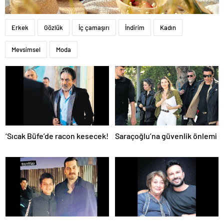
Erkek
Gözlük
İç çamaşırı
İndirim
Kadın
Mevsimsel
Moda
‘Sıcak Büfe’de racon kesecek!
Saraçoğlu’na güvenlik önlemi