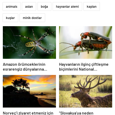
animals
aslan
boğa
hayvanlar alemi
kaplan
kuşlar
minik dostlar
Amazon örümceklerinin
Hayvanların ilginç çiftleşme
esrarengiz dünyalarına
biçimlerini National
gitmeye hazır olun.
Geographic görüntüledi.
Norveç’i ziyaret etmeniz için
“Slovakya’ya neden