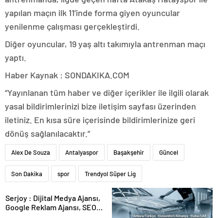
yapılan maçın ilk 11’inde forma giyen oyuncular
yenilenme çalışması gerçekleştirdi.
Diğer oyuncular, 19 yaş altı takımıyla antrenman maçı
yaptı.
Haber Kaynak : SONDAKIKA.COM
“Yayınlanan tüm haber ve diğer içerikler ile ilgili olarak
yasal bildirimlerinizi bize iletişim sayfası üzerinden
iletiniz. En kısa süre içerisinde bildirimlerinize geri
dönüş sağlanılacaktır.”
Alex De Souza
Antalyaspor
Başakşehir
Güncel
Son Dakika
spor
Trendyol Süper Lig
Serjoy : Dijital Medya Ajansı,
Google Reklam Ajansı, SEO
Ajansı ve Web Tasarım Ajansı