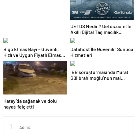
UETDS Nedir ? Uetds.com İle
Akıllı Dijital Taşımacılık
Yazılımı
Bigo Elmas Bayi – Güvenli,
Datahost İle Güvenilir Sunucu
Hızlı ve Uygun Fiyatlı Elmas
Hizmetleri
Satın Almanın Yeni Adresi
İBB soruşturmasında Murat
Gülibrahimoğlu’nun mal
varlığına el konuldu
Hatay’da sağanak ve dolu
hayatı felç etti