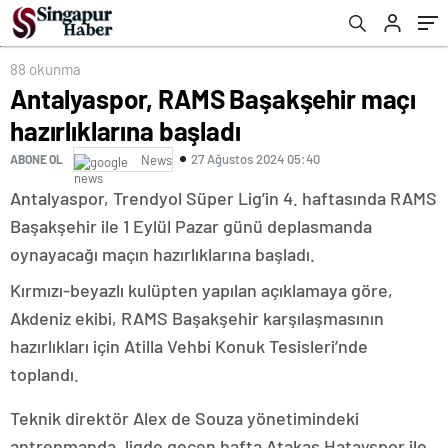
88 okunma
Antalyaspor, RAMS Başakşehir maçı
hazırlıklarına başladı
27 Ağustos 2024 05:40
ABONE OL
News
Antalyaspor, Trendyol Süper Lig’in 4. haftasında RAMS
Başakşehir ile 1 Eylül Pazar günü deplasmanda
oynayacağı maçın hazırlıklarına başladı.
Kırmızı-beyazlı kulüpten yapılan açıklamaya göre,
Akdeniz ekibi, RAMS Başakşehir karşılaşmasının
hazırlıkları için Atilla Vehbi Konuk Tesisleri’nde
toplandı.
Teknik direktör Alex de Souza yönetimindeki
antrenmanda, ligde geçen hafta Atakaş Hatayspor ile