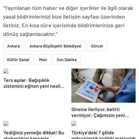
“Yayınlanan tüm haber ve diğer içerikler ile ilgili olarak
yasal bildirimlerinizi bize iletişim sayfası üzerinden
iletiniz. En kısa süre içerisinde bildirimlerinize geri
dönüş sağlanılacaktır.”
Ankara
Ankara Büyükşehir Belediyesi
Güncel
Kültür Sanat
Mısır
Son Dakika
Ters aşılar: Bağışıklık
sistemini eğiten yeni nesil
tedavi
Sinsice ilerliyor, belirti
vermiyor: Çağımızın yeni
hastalığı!
Yediğiniz yemeğe dikkat! Bu
Türkiye’deki 7 gölde
alışkanlıklar kanserle
mikroplastik kirliliği araştırıldı