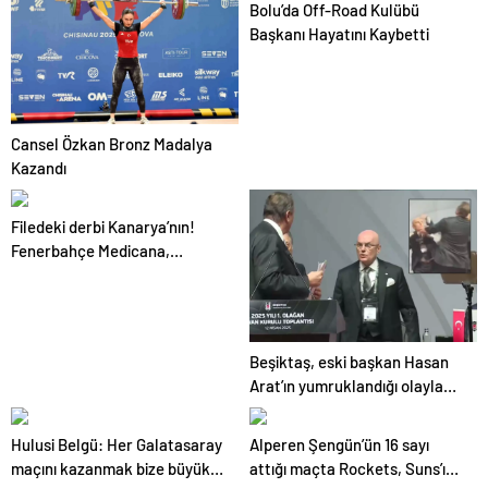
Bolu’da Off-Road Kulübü
Başkanı Hayatını Kaybetti
Cansel Özkan Bronz Madalya
Kazandı
Filedeki derbi Kanarya’nın!
Fenerbahçe Medicana,
Galatasaray Daikin’i yenerek
finale yükseldi
Beşiktaş, eski başkan Hasan
Arat’ın yumruklandığı olayla
ilgili soruşturma başlattı
Hulusi Belgü: Her Galatasaray
Alperen Şengün’ün 16 sayı
maçını kazanmak bize büyük
attığı maçta Rockets, Suns’ı