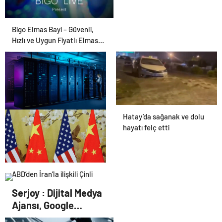
Bigo Elmas Bayi – Güvenli,
Hızlı ve Uygun Fiyatlı Elmas
Satın Almanın Yeni Adresi
Hatay’da sağanak ve dolu
Datahost İle Güvenilir
hayatı felç etti
Sunucu Hizmetleri
ABD’den İran’la ilişkili Çinli
firmalara yaptırım
Serjoy : Dijital Medya
Ajansı, Google
Reklam Ajansı, SEO