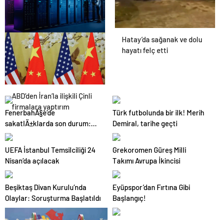
Hatay’da sağanak ve dolu
Datahost İle Güvenilir
hayatı felç etti
Sunucu Hizmetleri
ABD’den İran’la ilişkili Çinli
firmalara yaptırım
FenerbahÃ§e’de
Türk futbolunda bir ilk! Merih
sakatlÄ±klarda son durum:
Demiral, tarihe geçti
Oosterwolde ne zaman
dÃ¶nÃ¼yor?
UEFA İstanbul Temsilciliği 24
Grekoromen Güreş Milli
Nisan’da açılacak
Takımı Avrupa İkincisi
Beşiktaş Divan Kurulu’nda
Eyüpspor’dan Fırtına Gibi
Olaylar: Soruşturma Başlatıldı
Başlangıç!