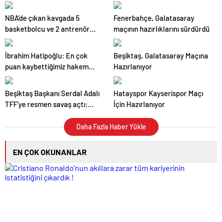
bir mutluluk veriyor
yendi
NBA’de çıkan kavgada 5
Fenerbahçe, Galatasaray
basketbolcu ve 2 antrenör
maçının hazırlıklarını sürdürdü
ihraç edildi
İbrahim Hatipoğlu: En çok
Beşiktaş, Galatasaray Maçına
puan kaybettiğimiz hakem
Hazırlanıyor
Cihan Aydın
Beşiktaş Başkanı Serdal Adalı
Hatayspor Kayserispor Maçı
TFF’ye resmen savaş açtı:
İçin Hazırlanıyor
Fenerbahçe ve Galatasaray’ın
oyuncağı
Daha Fazla Haber Yükle
EN ÇOK OKUNANLAR