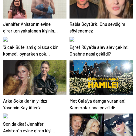
Jennifer Aniston’ın evine
Rabia Soytürk: Onu sevdiğim
girerken yakalanan kişinin
söylenemez
mahkemedeki tuhaf halleri
‘Sıcak Büfe ismi gibi sıcak bir
Eşref Rüya’da alev alev çekim!
komedi, oynarken çok
O sahne nasıl çekildi?
eğlendim’
Arka Sokaklar’ın yıldızı
Met Gala’ya damga vuran an!
Yasemin Kay Allen’a
Kameralar ona çevrildi:
sevgilisinden övgü dolu sözler!
Üçüncü çocuğuna hamile
‘Düzgün silah tutuşu budur’
Son dakika! Jennifer
Aniston’ın evine giren kişi