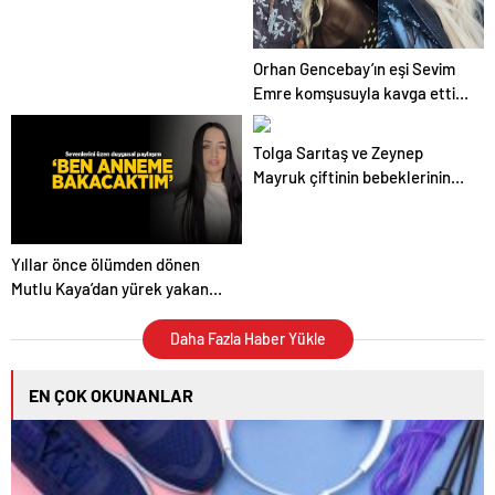
etkisiz hale getirildi
Orhan Gencebay’ın eşi Sevim
Emre komşusuyla kavga etti!
O anlar kameraya böyle
yansıdı
Tolga Sarıtaş ve Zeynep
Mayruk çiftinin bebeklerinin
cinsiyeti belli oldu
Yıllar önce ölümden dönen
Mutlu Kaya’dan yürek yakan
paylaşım! ‘Ben anneme
bakacaktım’
Daha Fazla Haber Yükle
EN ÇOK OKUNANLAR