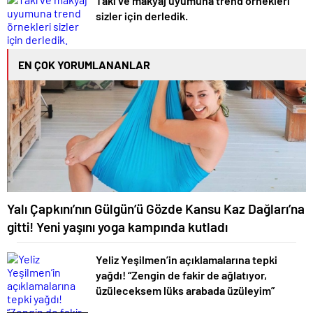
Takı ve makyaj uyumuna trend örnekleri
sizler için derledik.
EN ÇOK YORUMLANANLAR
Yalı Çapkını’nın Gülgün’ü Gözde Kansu Kaz Dağları’na
gitti! Yeni yaşını yoga kampında kutladı
Yeliz Yeşilmen’in açıklamalarına tepki
yağdı! “Zengin de fakir de ağlatıyor,
üzüleceksem lüks arabada üzüleyim”