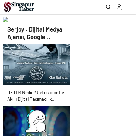
Serjoy : Dijital Medya
Ajansı, Google
Reklam Ajansı, SEO
Ajansı ve Web
Tasarım Ajansı
UETDS Nedir ? Uetds.com İle
Akıllı Dijital Taşımacılık
Yazılımı