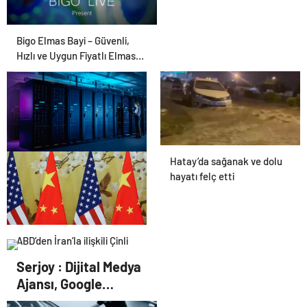
Bigo Elmas Bayi – Güvenli,
Hızlı ve Uygun Fiyatlı Elmas
Satın Almanın Yeni Adresi
Hatay’da sağanak ve dolu
Datahost İle Güvenilir
hayatı felç etti
Sunucu Hizmetleri
ABD’den İran’la ilişkili Çinli
firmalara yaptırım
Serjoy : Dijital Medya
Ajansı, Google
Reklam Ajansı, SEO