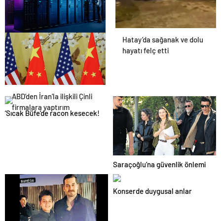
Hatay’da sağanak ve dolu
Datahost İle Güvenilir
hayatı felç etti
Sunucu Hizmetleri
ABD’den İran’la ilişkili Çinli
firmalara yaptırım
‘Sıcak Büfe’de racon kesecek!
Saraçoğlu’na güvenlik önlemi
Konserde duygusal anlar