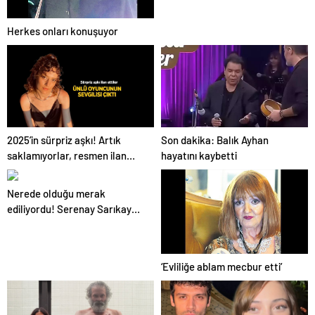
Herkes onları konuşuyor
Son dakika: Balık Ayhan
2025’in sürpriz aşkı! Artık
hayatını kaybetti
saklamıyorlar, resmen ilan
ettiler
Nerede olduğu merak
ediliyordu! Serenay Sarıkaya
günler sonra ilk kez ortaya
çıktı
‘Evliliğe ablam mecbur etti’