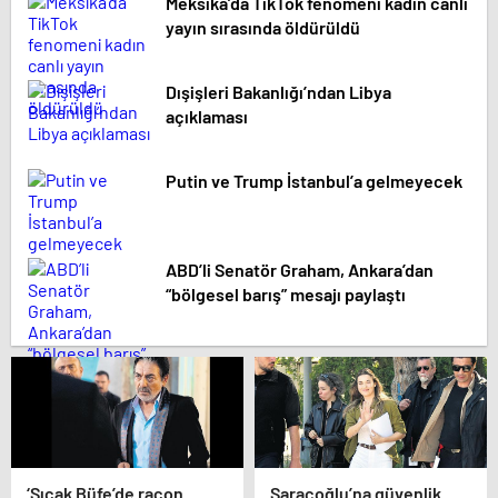
Meksika’da TikTok fenomeni kadın canlı
yayın sırasında öldürüldü
Dışişleri Bakanlığı’ndan Libya
açıklaması
Putin ve Trump İstanbul’a gelmeyecek
ABD’li Senatör Graham, Ankara’dan
“bölgesel barış” mesajı paylaştı
‘Sıcak Büfe’de racon
Saraçoğlu’na güvenlik