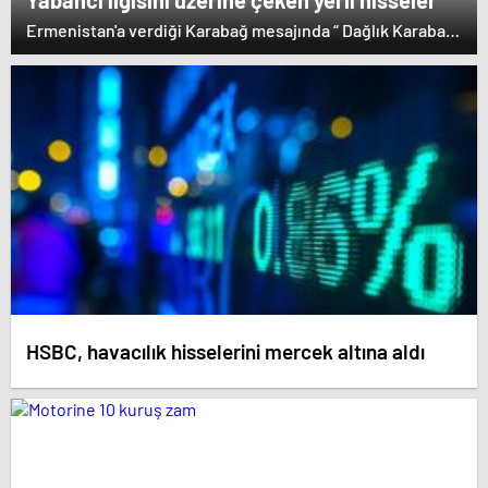
Yabancı ilgisini üzerine çeken yerli hisseler
Ermenistan'a verdiği Karabağ mesajında “ Dağlık Karabağ
ve çevresindeki bölgeler Azerbaycan Cumhuriyeti'nin
ayrılmaz bir parçasıdır” dedi. İstifa çağrılarını kabul
etmeyen Başbakan Paşinyan Dağlık karabağ'ın sözde
lideri Arayik Harutyunyan'la görüştü. Ermenistan'a verdiği
desteği saklamayan Fransa Cumhurbaşkanı Macron ise
dikkat çeken bir ziyaret gerçekleştirdi.
HSBC, havacılık hisselerini mercek altına aldı