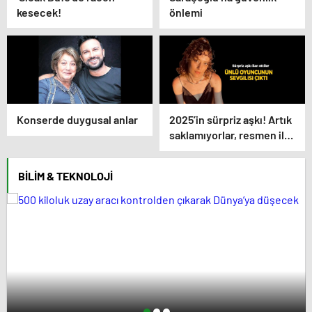
kesecek!
önlemi
Konserde duygusal anlar
2025’in sürpriz aşkı! Artık
saklamıyorlar, resmen ilan
ettiler
BILIM & TEKNOLOJI