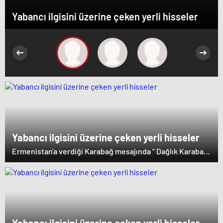
Yabancı ilgisini üzerine çeken yerli hisseler
Yabancı ilgisini üzerine çeken yerli hisseler
Ermenistan'a verdiği Karabağ mesajında “ Dağlık Karabağ
ve çevresindeki bölgeler Azerbaycan Cumhuriyeti'nin
ayrılmaz bir parçasıdır” dedi. İstifa çağrılarını kabul
etmeyen Başbakan Paşinyan Dağlık karabağ'ın sözde
lideri Arayik Harutyunyan'la görüştü. Ermenistan'a verdiği
desteği saklamayan Fransa Cumhurbaşkanı Macron ise
dikkat çeken bir ziyaret gerçekleştirdi.